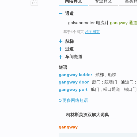
网络释义
专业释义
英英
go
通道
top
... galvanometer 电流计
gangway
通
基于4个网页
-
相关网页
舷梯
过道
车间走道
短语
gangway ladder
舷梯 ; 船梯
gangway door
舷门 ; 舷墙门 ; 通道门 
gangway port
舷门 ; 梯口通道 ; 梯口门
更多
网络短语
柯林斯英汉双解大词典
gangway