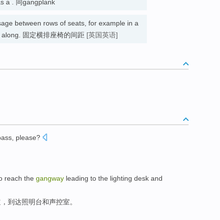
as a . 同gangplank
sage between rows of seats, for example in a
 to walk along. 固定横排座椅的间距
[英国英语]
pass
,
please
?
o reach
the
gangway
leading to the
lighting
desk
and
道
，
到达
照明
台
和
声控
室
。