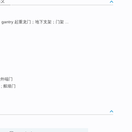
释义
道
gantry 起重龙门；地下支架；门架 ...
; 外端门
 ; 舷墙门