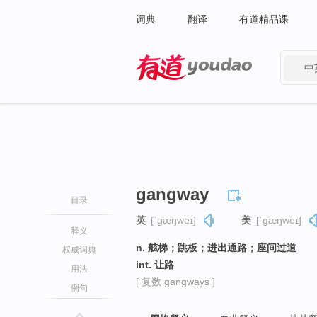
词典
翻译
有道精品课
中
有道 - 网易旗下搜索
gangway
目录
英
[ˈɡæŋweɪ]
美
[ˈɡæŋweɪ]
释义
n. 舷梯；跳板；进出通路；座间过道
权威词典
int. 让路
用法
[ 复数 gangways ]
例句