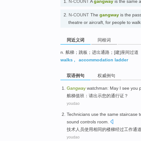
1.
N-COUNT
A
gangway
is the same 
2.
N-COUNT
The
gangway
is the pas
theatre or aircraft, for people
同近义词
同根词
n. 舷梯；跳板；进出通路；[建]座间过道
walks
,
accommodation ladder
双语例句
权威例句
Gangway
watchman
: May
I see
you
舷梯
值班：
请
出示
您
的
通行证
？
youdao
Technicians
use
the
same
staircase
t
sound controls
room
.
技术人员
使用
相同
的
楼梯
经过工作
通
youdao