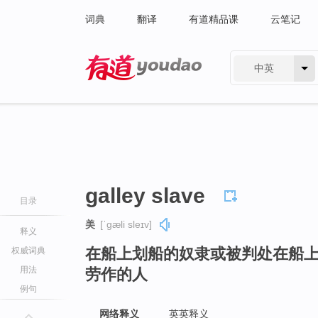
词典
翻译
有道精品课
云笔记
中英
有道 - 网易旗下搜索
galley slave
目录
美
[ˈɡæli sleɪv]
释义
在船上划船的奴隶或被判处在船
权威词典
用法
劳作的人
例句
网络释义
英英释义