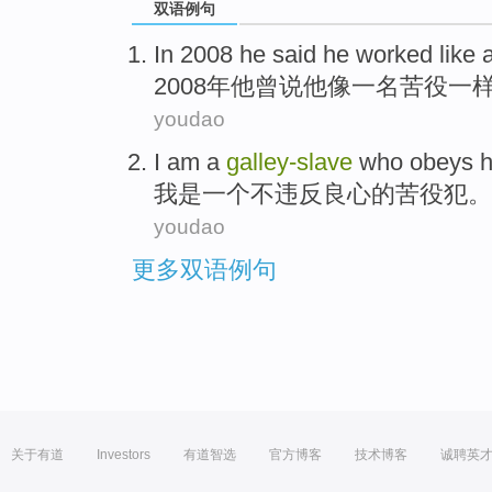
双语例句
In 2008
he
said
he
worked
like
2008年
他
曾说
他
像
一
名苦役
一
youdao
I
am
a
galley-
slave
who obeys h
我
是
一个
不违反良心的
苦役
犯。
youdao
更多双语例句
关于有道
Investors
有道智选
官方博客
技术博客
诚聘英