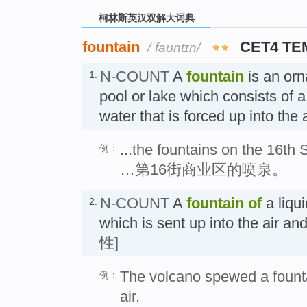
柯林斯英汉双解大词典
fountain
CET4 TE
/ˈfaʊntɪn/
N-COUNT
A
fountain
is an orn
1.
pool or lake which consists of 
water that is forced up into th
...the fountains on the 16th S
例：
…第16街商业区的喷泉。
N-COUNT
A
fountain
of
a liqui
2.
which is sent up into the air a
性]
The volcano spewed a fountai
例：
air.