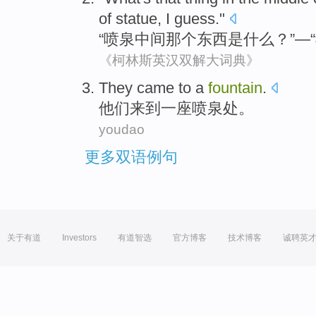
of
statue
,
I
guess
."
“
喷泉
中间
那个
东西
是什么
？”—“
《柯林斯英汉双解大词典》
They
came to
a
fountain
.
他们
来到
一
座喷泉处
。
youdao
更多双语例句
关于有道
Investors
有道智选
官方博客
技术博客
诚聘英