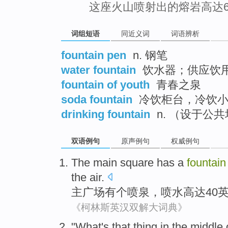
这座火山喷射出的熔岩高达6
词组短语
同近义词
词语辨析
fountain pen
n. 钢笔
water fountain
饮水器；供应饮
fountain of youth
青春之泉
soda fountain
冷饮柜台，冷饮小
drinking fountain
n. （设于公
双语例句
原声例句
权威例句
The main
square
has
a
fountain
the air.
主
广场
有
个
喷泉
，
喷水高达
40
《柯林斯英汉双解大词典》
"
What
's
that
thing
in the middle