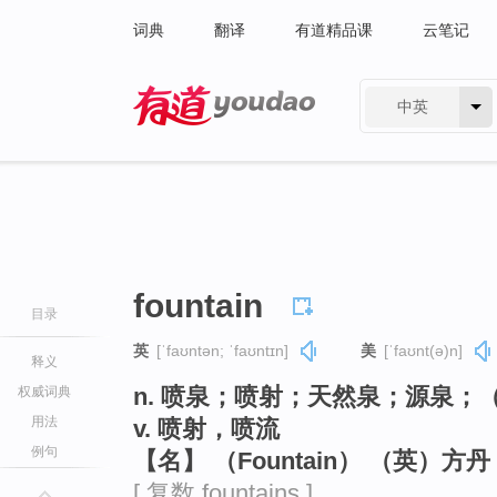
词典
翻译
有道精品课
云笔记
中英
有道 - 网易旗下搜索
fountain
目录
英
[ˈfaʊntən; ˈfaʊntɪn]
美
[ˈfaʊnt(ə)n]
释义
n. 喷泉；喷射；天然泉；源泉
权威词典
用法
v. 喷射，喷流
例句
【名】 （Fountain） （英）方
[ 复数 fountains ]