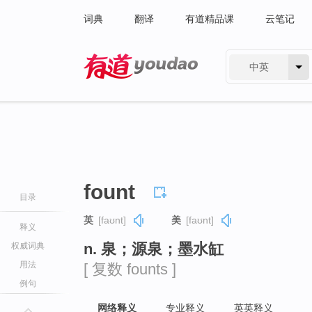
词典
翻译
有道精品课
云笔记
中英
有道 - 网易旗下搜索
fount
目录
英
[faʊnt]
美
[faʊnt]
释义
n. 泉；源泉；墨水缸
权威词典
用法
[ 复数 founts ]
例句
网络释义
专业释义
英英释义