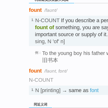
fount
/faʊnt/
N-COUNT
If you describe a pe
1.
fount of
something, you are say
important source or supply of 
sing, N 'of' n]
To the young boy his father 
例：
旧书本
fount
/faʊnt, fɒnt/
N-COUNT
N
[printing]
→ same as
font
1.
同近义词