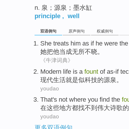
n. 泉；源泉；墨水缸
principle
,
well
双语例句
原声例句
权威例句
She
treats
him as if
he
were
th
她
把
他
当成无
所
不晓。
《牛津词典》
Modern
life
is
a
fount
of
as-if
tec
现代
生活
就是
似
科技
的
源泉
。
youdao
That's not
where
you find
the
fo
在
这些
地方
都
找
不到
伟大
诗歌
的
youdao
更多双语例句