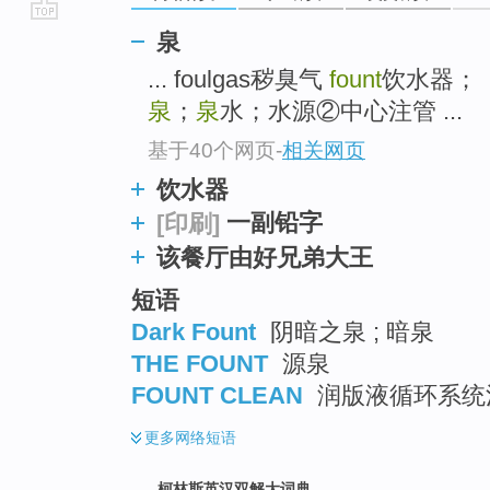
go
泉
top
... foulgas秽臭气
fount
饮水器；
泉
；
泉
水；水源②中心注管 ...
基于40个网页
-
相关网页
饮水器
一副铅字
[印刷]
该餐厅由好兄弟大王
短语
Dark Fount
阴暗之泉 ; 暗泉
THE FOUNT
源泉
FOUNT CLEAN
润版液循环系统
更多
网络短语
柯林斯英汉双解大词典