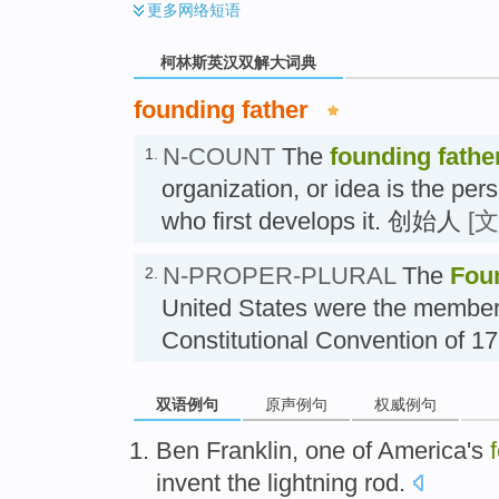
更多
网络短语
柯林斯英汉双解大词典
founding father
N-COUNT
The
founding fathe
1.
organization, or idea is the per
who first develops it. 创始人
[
N-PROPER-PLURAL
The
Fou
2.
United States were the member
Constitutional Convention o
双语例句
原声例句
权威例句
Ben
Franklin
, one of
America
's
invent
the
lightning rod
.