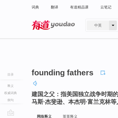
词典
翻译
有道精品课
云笔记
中英
有道 - 网易旗下搜索
founding fathers
目录
释义
建国之父：指美国独立战争时期的
权威词典
例句
马斯·杰斐逊、本杰明·富兰克林等
网络释义
英英释义