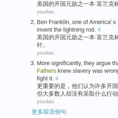
美国
的
开国
元勋之一
本
·
富兰克
youdao
Ben
Franklin
,
one
of
America
' s
invent
the
lightning rod
.
美国
的
开国
元勋之一
本
·
富兰克
针。
youdao
More
significantly
,
they
argue th
Fathers
knew
slavery
was
wron
fight
it
.
更
重要
的
是
，
他们
认为
许多
开国
但
大多数
人却
没有
采取什么行动
youdao
更多双语例句