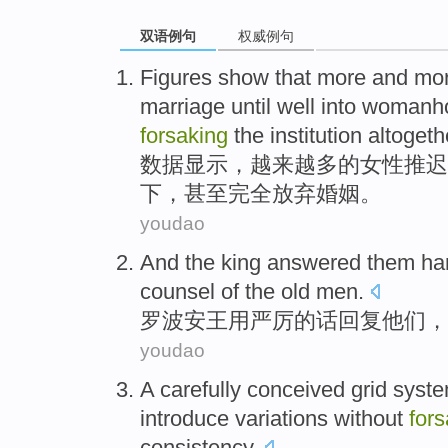
双语例句
权威例句
Figures
show
that
more and mo
marriage
until
well into
womanh
forsaking
the institution
altogeth
数据
显示
，
越来越
多的
女性
推迟
下
，甚至完全
放弃
婚姻。
youdao
And the
king
answered
them
ha
counsel
of
the
old
men.
罗波安
王
用
严厉
的话
回复
他们
，
youdao
A
carefully
conceived grid
syst
introduce
variations
without
for
consistency
.