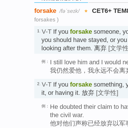
forsake
CET6+ TEM
/fəˈseɪk/
forsakes )
V-T
If you
forsake
someone, yo
1.
you should have stayed, or you
looking after them. 离弃
[文学性
I still love him and I would 
例：
我仍然爱他，我永远不会离
V-T
If you
forsake
something, y
2.
it, or having it. 放弃
[文学性]
He doubted their claim to hav
例：
the civil war.
他对他们声称已经放弃以军