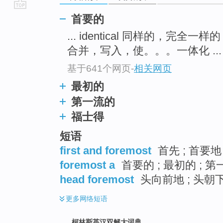
go
首要的
top
... identical 同样的，完全一样
合并，写入，使。。。一体化 ...
基于641个网页
-
相关网页
最初的
第一流的
福士得
短语
first and foremost
首先 ; 首要地
foremost a
首要的 ; 最初的 ; 第
head foremost
头向前地 ; 头朝
更多
网络短语
柯林斯英汉双解大词典