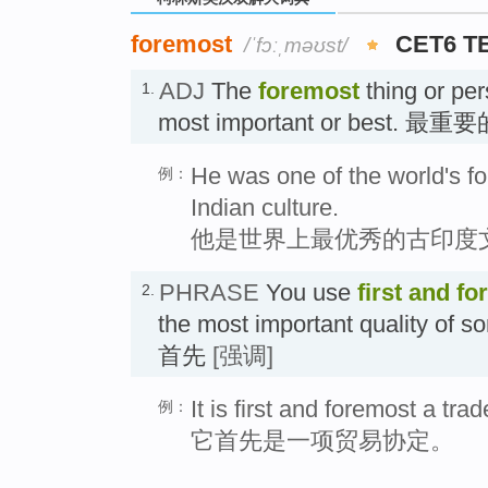
foremost
CET6 T
/ˈfɔːˌməʊst/
ADJ
The
foremost
thing or per
1.
most important or best. 最
He was one of the world's fo
例：
Indian culture.
他是世界上最优秀的古印度
PHRASE
You use
first and f
2.
the most important quality of 
首先
[强调]
It is first and foremost a tr
例：
它首先是一项贸易协定。