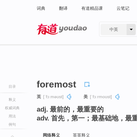
词典
翻译
有道精品课
云笔记
中英
有道 - 网易旗下搜索
foremost
目录
英
[ˈfɔːməʊst]
美
[ˈfɔːrmoʊst]
释义
adj. 最前的，最重要的
权威词典
用法
adv. 首先，第一；最基础地，最
例句
网络释义
英英释义