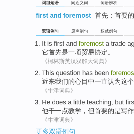
词组短语
同近义词
词语辨析
first and foremost
首先；首要
双语例句
原声例句
权威例句
It
is
first
and
foremost
a
trade
a
它
首先
是
一项
贸易
协定
。
《柯林斯英汉双解大词典》
This
question
has been
foremos
近来
我们
的心目中
一直
认为
这个
《牛津词典》
He
does
a little
teaching
,
but
fir
他
干
一点
教学
，
但
首要
的是
写作
《牛津词典》
更多双语例句