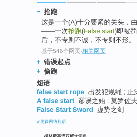
go
top
抢跑
这是一个(A)十分要紧的关头，
——一次
抢跑
(
False start
)即被
后，不专则不诚，不专则不形。
基于546个网页
-
相关网页
错误起点
偷跑
短语
false start rope
出发犯规绳 ; 止
A false start
谬误之始 ; 莫罗佐
False Start Sword
虚势之剑
更多
网络短语
柯林斯英汉双解大词典