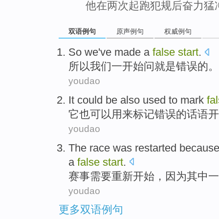
他在两次起跑犯规后奋力猛
双语例句
原声例句
权威例句
So
we
've made
a
false
start
.
所以
我们
一
开始
问就是错误
的。
youdao
It
could be
also
used to
mark
fa
它
也
可以
用来
标记
错误的话语
开
youdao
The race was
restarted
becaus
a
false
start
.
赛事
需要
重新
开始，
因为
其中
一
youdao
更多双语例句