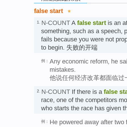
false start
N-COUNT
A
false start
is an at
1.
something, such as a speech, pr
fails because you were not prop
to begin. 失败的开端
Any economic reform, he said
例：
mistakes.
他说任何经济改革都面临过
N-COUNT
If there is a
false st
2.
race, one of the competitors m
who starts the race has give
He powered away after two fa
例：