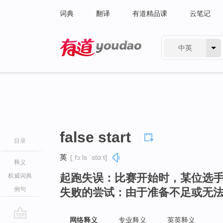
词典
翻译
有道精品课
云笔记
中英
有道 - 网易旗下搜索
false start
目录
英
[ˌfɔːls ˈstɑːt]
释义
起跑失误：比赛开始时，某位选
权威词典
例句
失败的尝试：由于准备不足或无
网络释义
专业释义
英英释义