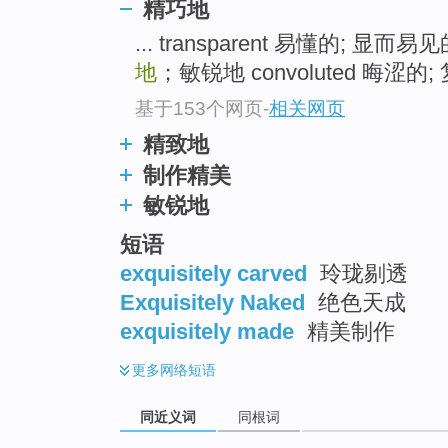
精巧地
top
... transparent 易懂的; 显而易
地
；敏锐地 convoluted 晦涩的; 
基于153个网页
-
相关网页
精致地
制作精美
敏锐地
短语
exquisitely carved
玲珑剔透
Exquisitely Naked
绝色天成
exquisitely made
精美制作
更多
网络短语
同近义词
同根词