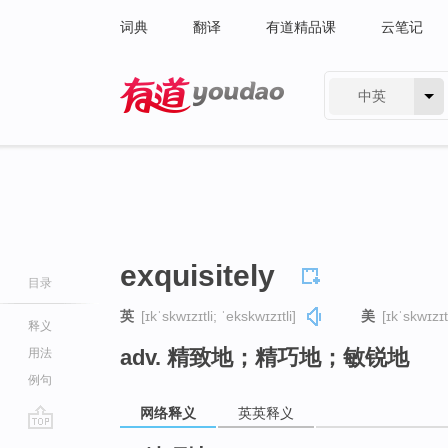
词典
翻译
有道精品课
云笔记
中英
有道 - 网易旗下搜索
exquisitely
目录
英
[ɪkˈskwɪzɪtli; ˈekskwɪzɪtli]
美
[ɪkˈskwɪzɪt
释义
adv. 精致地；精巧地；敏锐地
用法
例句
网络释义
英英释义
go