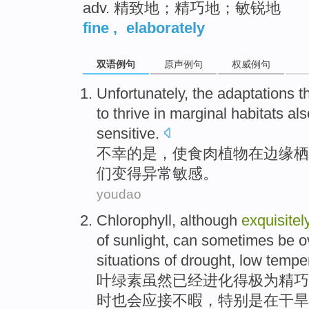
adv. 精致地；精巧地；敏锐地
fine
,
elaborately
双语例句
原声例句
权威例句
Unfortunately
,
the
adaptations
t
to
thrive
in
marginal
habitats
als
sensitive
.
不幸
的是，
使
食肉
植物
在
边缘
栖
们
变得异常
敏感
。
youdao
Chlorophyll
,
although
exquisitel
of
sunlight
,
can sometimes
be
o
situations
of
drought
,
low tempe
叶绿素
虽然
已经进化
得极为精巧
时也
会
应接
不暇，
特别是
在
干旱