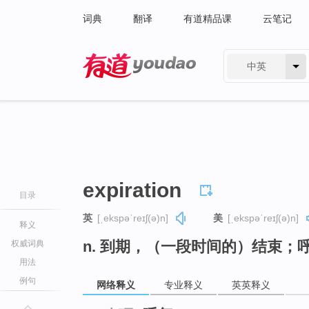
词典
翻译
有道精品课
云笔记
中英
有道 - 网易旗下搜索
expiration
目录
英
[ˌekspəˈreɪʃ(ə)n]
美
[ˌekspəˈreɪʃ(ə)n]
释义
n. 到期，（一段时间的）结束；
权威词典
用法
例句
网络释义
专业释义
英英释义