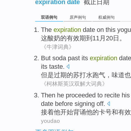
expiration date
截止日期
双语例句
原声例句
权威例句
The
expiration
date
on
this
yogu
这
酸奶
的
有效期
到
11
月
20
日。
《牛津词典》
But
soda
past its
expiration
dat
its
taste
.
但是
过期
的
苏打水
跑
气
，
味道
也
《柯林斯英汉双解大词典》
Then
he
proceeded to
recite
his
date
before
signing off
.
接着
他
开始
背诵
他
的
卡号
和
有效
youdao