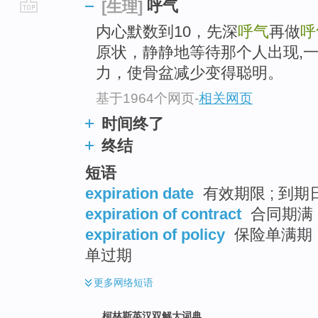
呼气
[生理]
go
内心默数到10，先深
呼气
再做
呼
top
原状，静静地等待那个人出现,
力，使骨盆减少变得聪明。
基于1964个网页
-
相关网页
时间终了
终结
短语
expiration date
有效期限 ; 到期日
expiration of contract
合同期满 
expiration of policy
保险单满期 
单过期
更多
网络短语
柯林斯英汉双解大词典