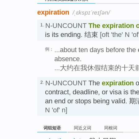
expiration
/ˌɛkspɪˈreɪʃən/
N-UNCOUNT
The
expiration
o
1.
is its ending. 结束
[oft 'the' N 'of
...about ten days before the 
例：
absence.
...大约在我休假结束的十天
N-UNCOUNT
The
expiration
o
2.
contract, deadline, or visa is t
an end or stops being valid. 
N 'of' n]
词组短语
同近义词
同根词