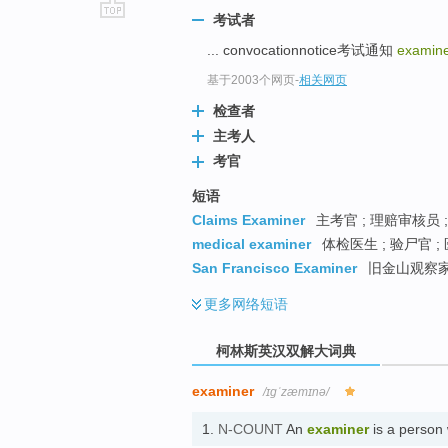
考试者
go
... convocationnotice考试通知
examin
top
基于2003个网页
-
相关网页
检查者
主考人
考官
短语
Claims Examiner
主考官 ; 理赔审核员 
medical examiner
体检医生 ; 验尸官 
San Francisco Examiner
旧金山观察家报
更多
网络短语
柯林斯英汉双解大词典
examiner
/ɪɡˈzæmɪnə/
1.
N-COUNT
An
examiner
is a perso