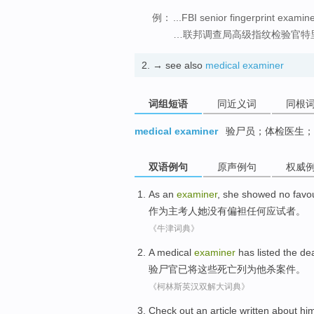
例：
...FBI senior fingerprint examin
…联邦调查局高级指纹检验官特
2.
→ see also
medical examiner
词组短语
同近义词
同根
medical examiner
验尸员；体检医生；
双语例句
原声例句
权威
As
an
examiner
,
she
showed no favou
作为
主考
人
她
没有
偏袒
任何
应试者
。
《牛津词典》
A medical
examiner
has
listed
the
de
验尸
官
已
将
这些
死亡
列为他杀案件
。
《柯林斯英汉双解大词典》
Check out
an
article written
about
hi