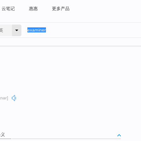
云笔记
惠惠
更多产品
英
nər]
释义