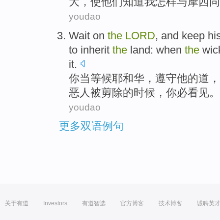
大，使
他们
知道
我怎样
与
摩西同
youdao
Wait on
the
LORD
, and
keep
hi
to
inherit
the
land
:
when
the
wic
it.
你
当
等候
耶和华
，
遵守
他
的
道
，
恶人
被
剪除
的时候，
你
必
看见
。
youdao
更多双语例句
关于有道
Investors
有道智选
官方博客
技术博客
诚聘英