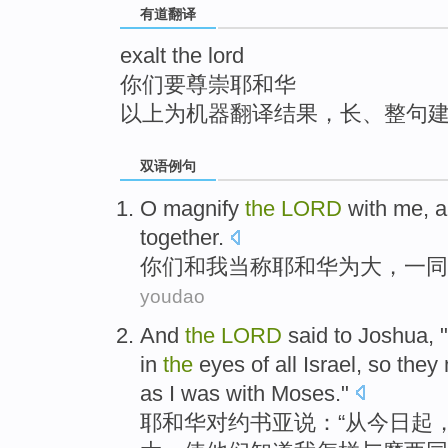
有道翻译
top
exalt the lord
你们要尊崇耶和华
以上为机器翻译结果，长、整句
双语例句
O magnify
the
LORD
with
me
, 
together
.
你们
和
我
当称
耶和华
为大，
一同
youdao
And
the
LORD
said
to
Joshua
, "
in
the
eyes
of
all Israel
,
so
they
as I was with Moses."
耶和华
对
约书亚
说：“从
今日
起