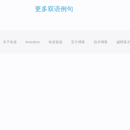
更多双语例句
关于有道
Investors
有道智选
官方博客
技术博客
诚聘英