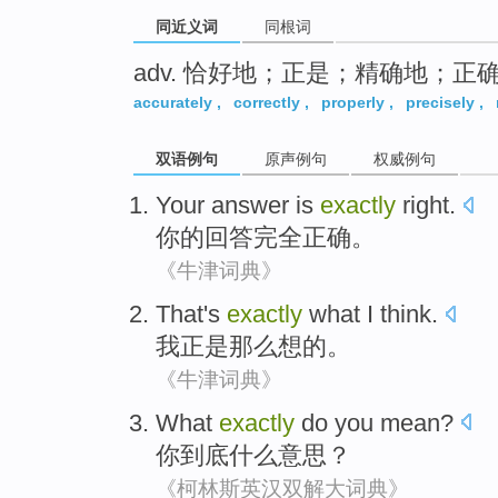
同近义词
同根词
adv. 恰好地；正是；精确地；正
accurately
,
correctly
,
properly
,
precisely
,
双语例句
原声例句
权威例句
Your
answer
is
exactly
right
.
你
的
回答
完全
正确
。
《牛津词典》
That
's
exactly
what
I
think
.
我
正是
那么
想
的。
《牛津词典》
What
exactly
do
you
mean
?
你
到底
什么
意思
？
《柯林斯英汉双解大词典》