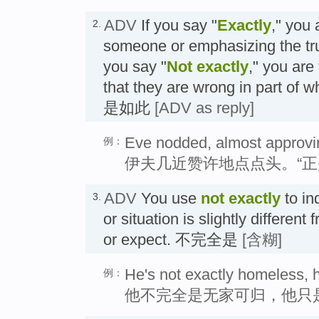
ADV
If you say "
Exactly
," you 
2.
someone or emphasizing the trut
you say "
Not exactly
," you are 
that they are wrong in part of 
是如此
[ADV as reply]
Eve nodded, almost approvin
例：
伊夫几近赞许地点点头。“正
ADV
You use
not exactly
to in
3.
or situation is slightly differen
or expect. 不完全是
[含糊]
He's not exactly homeless, he
例：
他不完全是无家可归，他只