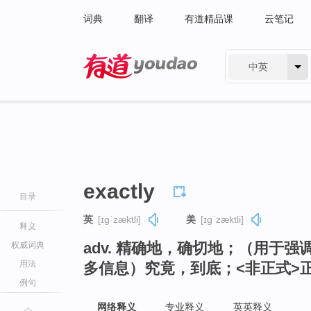
词典
翻译
有道精品课
云笔记
中英
有道 - 网易旗下搜索
exactly
目录
英
[ɪɡˈzæktli]
美
[ɪɡˈzæktli]
释义
adv. 精确地，确切地；（用于
权威词典
用法
多信息）究竟，到底；<非正式>
例句
网络释义
专业释义
英英释义