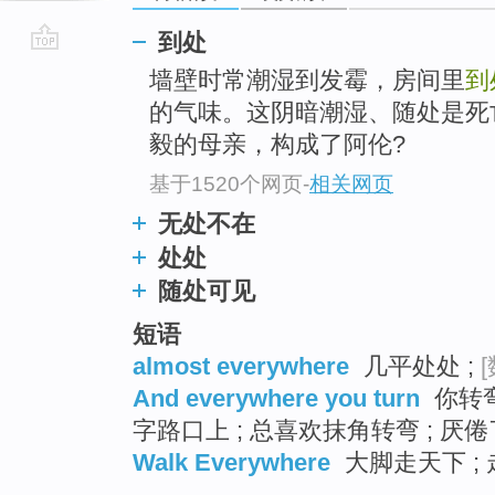
到处
go
墙壁时常潮湿到发霉，房间里
到
top
的气味。这阴暗潮湿、随处是死
毅的母亲，构成了阿伦?
基于1520个网页
-
相关网页
无处不在
处处
随处可见
短语
almost everywhere
几平处处 ;
[
And everywhere you turn
你转弯
字路口上 ; 总喜欢抹角转弯 ; 厌
Walk Everywhere
大脚走天下 ;