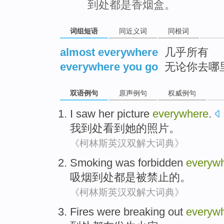
到处都是香烟盒。
词组短语
同近义词
同根词
almost everywhere
几乎所有
everywhere you go
无论你去哪
双语例句
原声例句
权威例句
I
saw
her
picture
everywhere
.
我
到处
看到
她
的
照片
。
《柯林斯英汉双解大词典》
Smoking
was forbidden
everyw
吸烟
到处都
是
被禁止的。
《柯林斯英汉双解大词典》
Fires
were breaking out
everyw