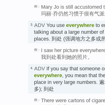
Mary Jo is still accustomed t
例：
玛丽·乔仍然习惯于很有气
ADV
You use
everywhere
to e
3.
talking about a large number of 
places. 到处 (强调地方之多
I saw her picture everywher
例：
我到处看到她的照片。
ADV
If you say that someone o
4.
everywhere
, you mean that the
place in very large numb
多); 到处
There were cartons of cigar
例：