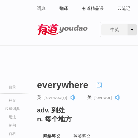
词典
翻译
有道精品课
云笔记
中英
有道 - 网易旗下搜索
everywhere
目录
英
[ˈevriweə(r)]
美
[ˈevriwer]
释义
adv. 到处
权威词典
用法
n. 每个地方
例句
百科
网络释义
英英释义