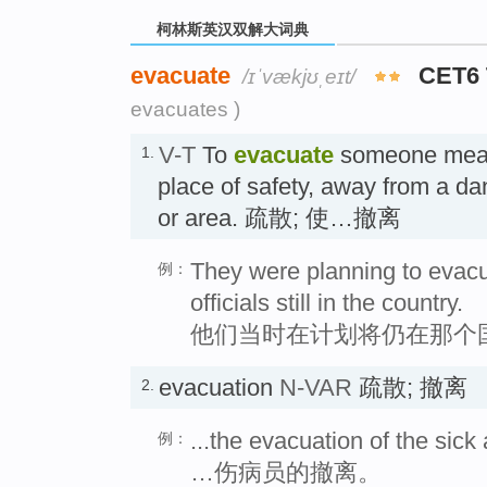
柯林斯英汉双解大词典
evacuate
CET6
/ɪˈvækjʊˌeɪt/
evacuates )
V-T
To
evacuate
someone mean
1.
place of safety, away from a da
or area. 疏散; 使…撤离
They were planning to evac
例：
officials still in the country.
他们当时在计划将仍在那个
evacuation
N-VAR
疏散; 撤离
2.
...the evacuation of the sic
例：
…伤病员的撤离。