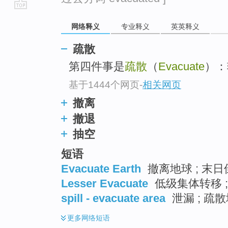
go
网络释义
专业释义
英英释义
top
疏散
第四件事是
疏散
（
Evacuate
）：
基于1444个网页
-
相关网页
撤离
撤退
抽空
短语
Evacuate Earth
撤离地球 ; 末日
Lesser Evacuate
低级集体转移 
spill - evacuate area
泄漏 ; 疏散
更多
网络短语