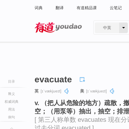
词典
翻译
有道精品课
云笔记
中英
有道 - 网易旗下搜索
evacuate
目录
英
[ɪˈvækjueɪt]
美
[ɪˈvækjueɪt]
释义
v. （把人从危险的地方）疏散
权威词典
用法
空；（用泵等）抽出，抽空；排
例句
[ 第三人称单数 evacuates 现在分词 
过去分词 evacuated ]