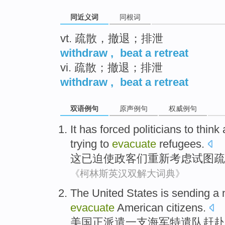
同近义词
同根词
vt. 疏散，撤退；排泄
withdraw
,
beat a retreat
vi. 疏散；撤退；排泄
withdraw
,
beat a retreat
双语例句
原声例句
权威例句
It
has
forced
politicians
to think
trying to
evacuate
refugees
.
这
已
迫使
政客
们
重新
考虑
试图
疏
《柯林斯英汉双解大词典》
The
United
States
is sending
a 
evacuate
American
citizens
.
美国
正
派遣
一支
海军
特遣队
赶赴