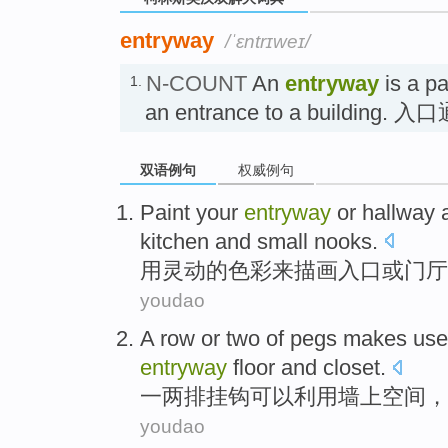
entryway
/ˈɛntrɪweɪ/
N-COUNT
An
entryway
is a pa
1.
an entrance to a building. 
双语例句
权威例句
Paint your
entryway
or
hallway
a
kitchen
and
small
nooks
.
用灵动的
色彩
来
描画
入口
或
门厅
youdao
A
row
or
two
of
pegs makes
use
entryway
floor
and
closet
.
一
两
排
挂钩
可以
利用
墙上
空间
，
youdao