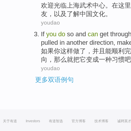
欢迎
光临
上海
武术
中心
。
在这里
友
，
以及
了解
中国
文化。
youdao
If
you
do
so
and
can
get
throug
pulled
in
another
direction
,
make
如果
你
这样
做
了，
并且
能
顺利
完
向
，那么就
把
它变成一种习惯吧
youdao
更多双语例句
关于有道
Investors
有道智选
官方博客
技术博客
诚聘英