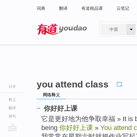
词典
翻译
有道精品课
云笔记
中英
有道 - 网易旗下搜索
you attend class
目录
网络释义
释义
你好好上课
翻译
例句
它是更好地为他争取幸福 » It is better 
being
你好好上课
»
You attend c
go
我常常在星期六时就把作业写起