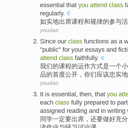
essential
that
you
attend
class
f
regularly
.
如实地
出席课程
和
规律
的
参与
活
youdao
Since
our
class
functions
as
a
w
"
public
" for
your
essays
and
fict
attend
class
faithfully
.
我们
的
课程
的
运作方式
是
一个
小
品
的
首度
公开
，
你们
应该忠实地
youdao
It is essential, then, that
you
att
each
class
fully
prepared
to
part
assigned
reading
and
in
writing
同学
一定要
出席
，还要做好
充分
读作业
与
研习
讨论课。