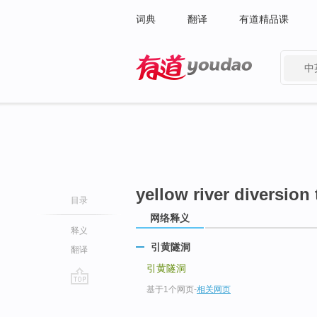
词典
翻译
有道精品课
中
有道 - 网易旗下搜索
yellow river diversion
目录
网络释义
释义
引黄隧洞
翻译
引黄隧洞
基于1个网页
-
相关网页
go
top