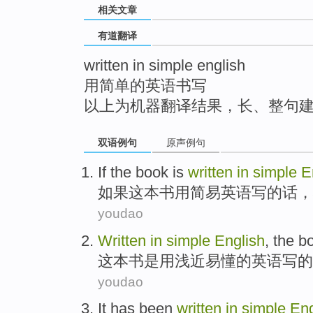
相关文章
top
有道翻译
written in simple english
用简单的英语书写
以上为机器翻译结果，长、整句
双语例句
原声例句
If
the book
is
written
in
simple
E
如果
这本
书用简易英语写的话，
youdao
Written
in
simple
English
,
the b
这本
书
是
用
浅近易懂的
英语
写
的
youdao
It has
been
written
in
simple
Eng