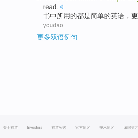
read
.
书
中
所用
的都
是
简单
的
英语
，更
youdao
更多双语例句
关于有道
Investors
有道智选
官方博客
技术博客
诚聘英