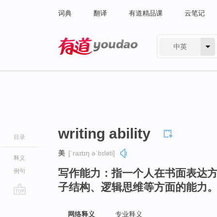
词典
翻译
有道精品课
云笔记
中英
有道 - 网易旗下搜索
writing ability
目录
美
[ˈraɪtɪŋ əˈbɪləti]
释义
写作能力：指一个人在书面表达
例句
子结构、逻辑思维等方面的能力
go
top
网络释义
专业释义