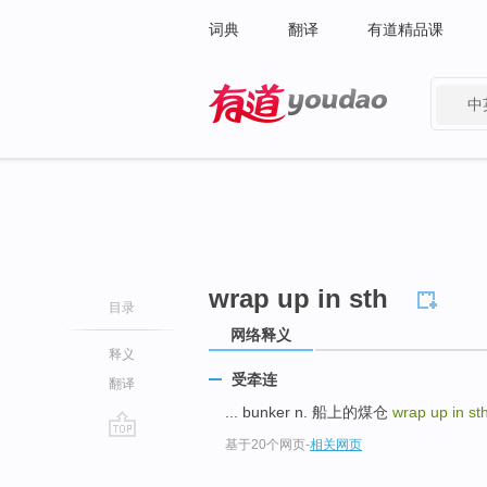
词典
翻译
有道精品课
中
有道 - 网易旗下搜索
wrap up in sth
目录
网络释义
释义
受牵连
翻译
... bunker n. 船上的煤仓
wrap up in st
基于20个网页
-
相关网页
go
top