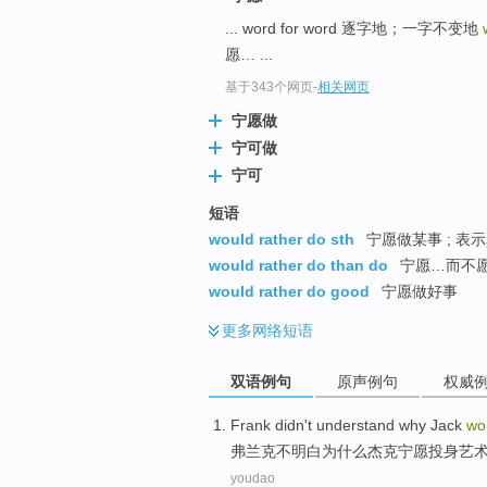
... word for word 逐字地；一字不变地
愿… ...
基于343个网页
-
相关网页
宁愿做
宁可做
宁可
短语
would rather do sth
宁愿做某事 ; 表示
would rather do than do
宁愿…而不愿 
would rather do good
宁愿做好事
更多
网络短语
双语例句
原声例句
权威
F
rank didn't understand why Jack
wo
弗
兰克不明白为什么杰克宁愿投身艺
youdao