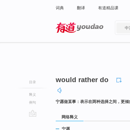
词典
翻译
有道精品课
中
有道 - 网易旗下搜索
would rather do
目录
释义
宁愿做某事：表示在两种选择之间，更倾
例句
网络释义
go
top
宁愿