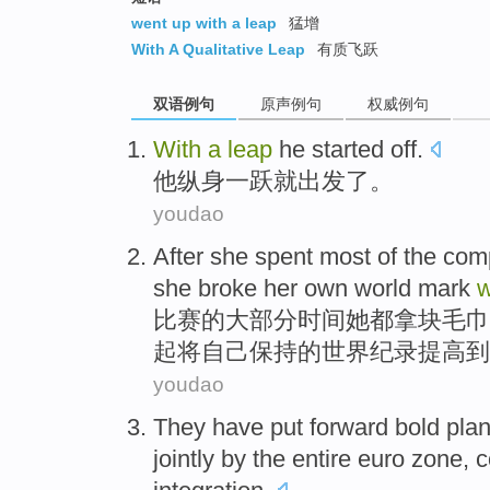
went up with a leap
猛增
With A Qualitative Leap
有质飞跃
双语例句
原声例句
权威例句
With
a
leap
he started
off.
他
纵身
一跃
就出发了。
youdao
After
she
spent most
of
the
comp
she
broke
her
own
world
mark
w
比赛
的
大部分
时间
她
都拿块
毛巾
起将
自己
保持的
世界
纪录提高到了
youdao
They
have
put forward
bold
pla
jointly
by
the
entire euro zone
, 