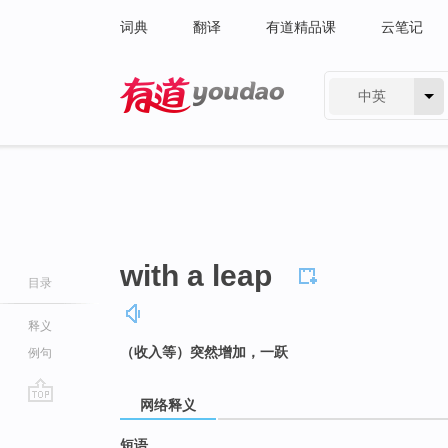
词典
翻译
有道精品课
云笔记
中英
有道 - 网易旗下搜索
with a leap
目录
释义
（收入等）突然增加，一跃
例句
网络释义
go
top
短语