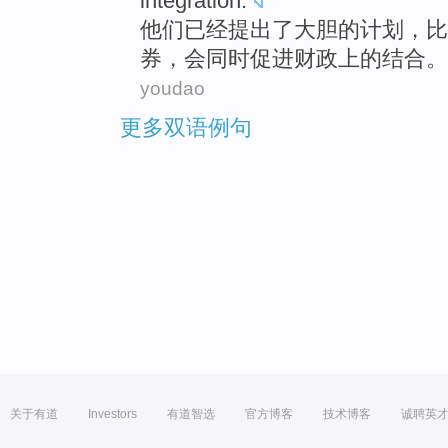
integration.
他们
已经
提出
了
大胆
的
计划
，
比
券
，
会同时促进
财政
上
的结合
。
youdao
更多双语例句
关于有道
Investors
有道智选
官方博客
技术博客
诚聘英