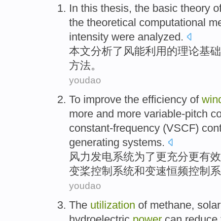
In this thesis
,
the
basic
theory
o
the
theoretical
computational
me
intensity
were analyzed
.
本文
分析
了
风能
利用
的
理论
基础
方法
。
youdao
To improve the
efficiency
of
win
more and more
variable-pitch
co
constant-frequency (VSCF) cont
generating
systems
.
风力
发电
系统
为了
更
充分更
有效
变
桨
控制
系统
和
变速
恒频控制系
youdao
The
utilization
of
methane
,
sola
hydroelectric
power
can
reduce