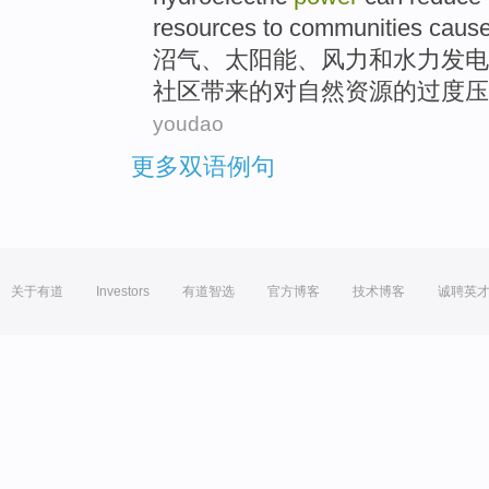
resources
to
communities
caus
沼气
、
太阳能
、
风力
和
水力
发电
社区
带来
的对
自然
资源
的
过度压
youdao
更多双语例句
关于有道
Investors
有道智选
官方博客
技术博客
诚聘英