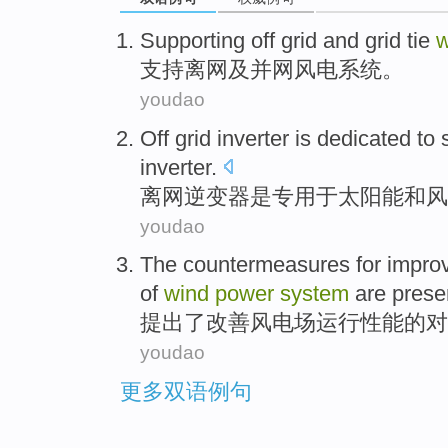
Supporting
off
grid
and
grid
tie
支持
离
网
及
并网
风电
系统
。
youdao
Off
grid
inverter
is
dedicated
to
inverter
.
离
网
逆变
器
是
专用
于
太阳能
和
风
youdao
The
countermeasures
for
impro
of
wind
power
system
are prese
提出
了
改善
风电场
运行
性能
的
对
youdao
更多双语例句