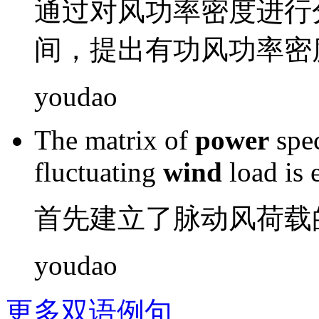
通过对
风
功率
密度
进行
间，提出
有功
风功率密
youdao
The
matrix
of
power
spe
fluctuating
wind
load
is
首先
建立了
脉动
风
荷载
youdao
更多双语例句