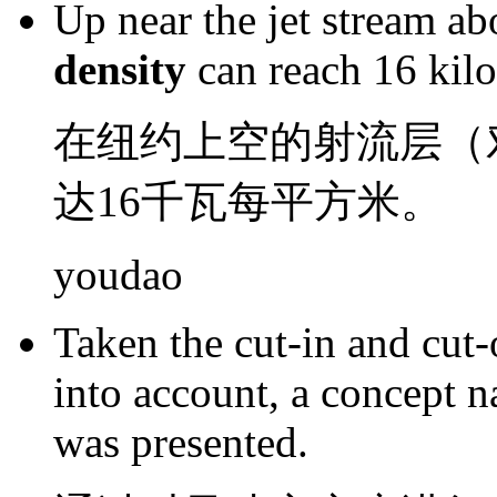
Up
near
the
jet stream
ab
density
can
reach
16
kil
在
纽约
上空
的
射流
层（
达
16
千瓦
每
平方米
。
youdao
Taken
the cut-in
and cut-
into
account, a
concept
n
was
presented
.