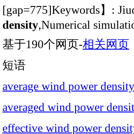
[gap=775]Keywords】: Jiuq
density
,Numerical simulati
基于190个网页
-
相关网页
短语
average wind power densit
averaged wind power densi
effective wind power densit