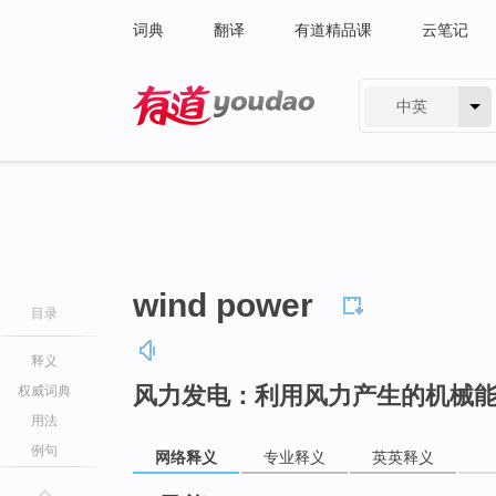
词典
翻译
有道精品课
云笔记
中英
有道 - 网易旗下搜索
wind power
目录
释义
风力发电：利用风力产生的机械
权威词典
用法
例句
网络释义
专业释义
英英释义