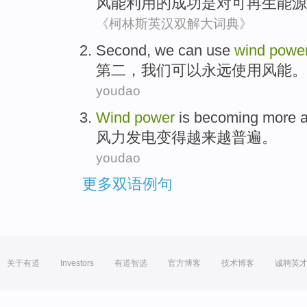
风能
利用
的
成功
是
对
可再生
能源
《柯林斯英汉双解大词典》
Second
,
we
can
use
wind
powe
第二
，
我们
可以
永远
使用
风能
。
youdao
Wind
power
is
becoming
more 
风力
发电
变得
越来越
普遍
。
youdao
更多双语例句
关于有道
Investors
有道智选
官方博客
技术博客
诚聘英