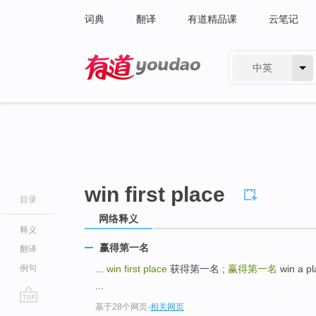
词典
翻译
有道精品课
云笔记
中英
有道 - 网易旗下搜索
win first place
目录
网络释义
释义
赢得第一名
翻译
例句
...
win first place
获得第一名 ;
赢得第一名
win a 
...
基于28个网页
-
相关网页
go