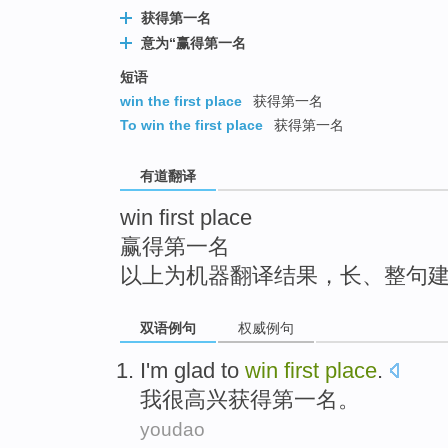
top
获得第一名
意为“赢得第一名
短语
win the first place
获得第一名
To win the first place
获得第一名
有道翻译
win first place
赢得第一名
以上为机器翻译结果，长、整句
双语例句
权威例句
I
'm glad to
win
first
place
.
我
很高兴获得第一名。
youdao