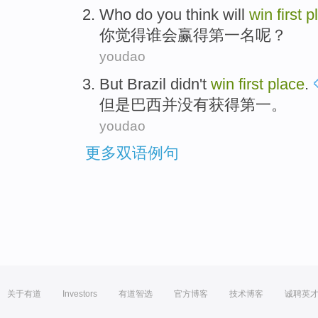
Who
do
you
think
will
win
first
p
你
觉得
谁
会
赢得
第一
名
呢？
youdao
But
Brazil
didn't
win
first
place
.
但是
巴西
并
没有
获得
第一
。
youdao
更多双语例句
关于有道
Investors
有道智选
官方博客
技术博客
诚聘英