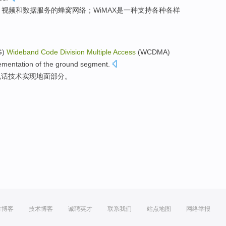
、
视频
和
数据服务
的
蜂窝
网络
；WiMAX是一种支持各种各样
G)
Wideband
Code
Division
Multiple
Access
(WCDMA)
ementation
of
the ground
segment
.
电话
技术
实现
地面
部分
。
方博客
技术博客
诚聘英才
联系我们
站点地图
网络举报