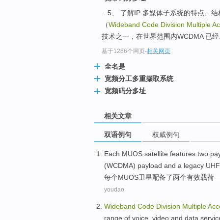
...5、 了解IP 多媒体子系统的特点
（
Wideband Code Division Multiple A
技术之一，在世界范围内WCDMA 已
基于1286个网页
-
相关网页
全名是
宽频分工多重撷取系统
宽频码分多址
相关文章
双语例句
权威例句
Each
MUOS
satellite
features
two
pa
(
WCDMA
)
payload
and
a legacy
UH
每个
MUOS
卫星
配备了
两个
有效
载荷
youdao
Wideband
Code
Division
Multiple
Acc
range
of
voice
,
video
and
data
servic