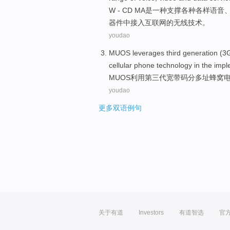
W - CD MA
是
一
种
支撑
各种
各样
语音
器件中
接入
互联网的无线技术。
youdao
MUOS
leverages
third
generation
(3
cellular
phone
technology
in the
impl
MUOS
利用
第三
代
宽带
码分多址
蜂窝
youdao
更多双语例句
关于有道
Investors
有道智选
官