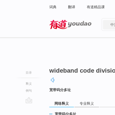
词典
翻译
有道精品课
中
有道 - 网易旗下搜索
wideband code divisio
目录
释义
宽带码分多址
例句
网络释义
专业释义
go
top
宽带码分多址