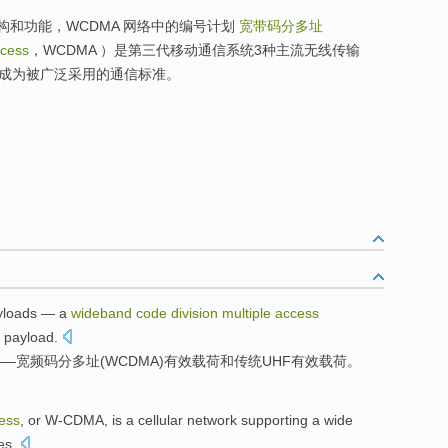
、结构和功能，WCDMA 网络中的编号计划
宽带码分多址
ccess
，WCDMA ）是第三代移动通信系统3种主流无线传输
经成为被广泛采用的通信标准。
yloads
— a
wideband
code
division
multiple
access
F
payload
.
——
宽频
码分多址(
WCDMA
)有效
载荷
和
传统
UHF有效载荷。
ess
, or
W-CDMA
,
is
a
cellular
network
supporting
a
wide
es
.