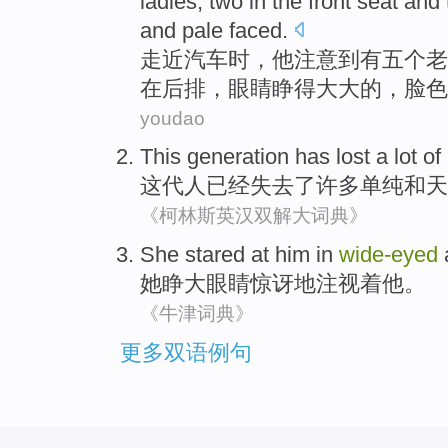
ladies, two in the front seat and
and pale faced.
走
近汽车时，他注意到有五个老
在后排，眼睛睁得大大的，脸色
youdao
This
generation
has
lost
a
lot
of
这
代人
已经
失去
了
许多
单纯和天
《柯林斯英汉双解大词典》
She
stared at
him
in
wide-
eyed
她
睁大眼睛
惊讶地
注视
着
他
。
《牛津词典》
更多双语例句