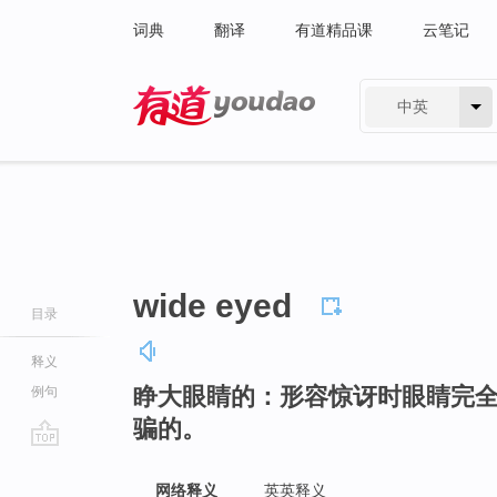
词典
翻译
有道精品课
云笔记
中英
有道 - 网易旗下搜索
wide eyed
目录
释义
睁大眼睛的：形容惊讶时眼睛完
例句
骗的。
go
top
网络释义
英英释义