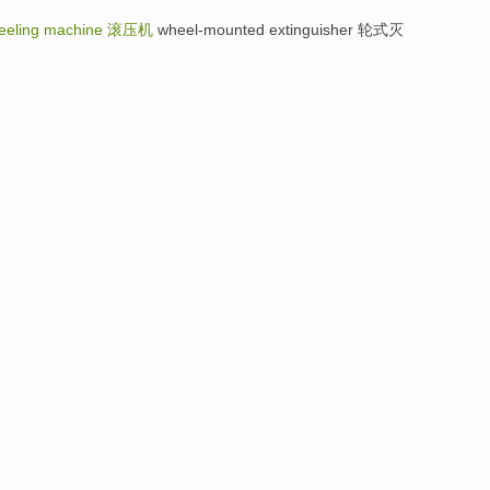
eeling machine
滚压机
wheel-mounted extinguisher 轮式灭