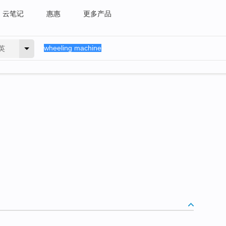
云笔记
惠惠
更多产品
英