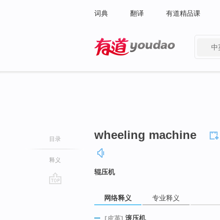
词典
翻译
有道精品课
中
有道 - 网易旗下搜索
wheeling machine
目录
释义
辊压机
go
网络释义
专业释义
top
滚压机
[皮革]