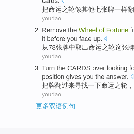
cards
.
把
命运之
轮
像
其他
七
张牌一样翻
youdao
Remove
the
Wheel
of
Fortune
f
it
before
you
face
up
.
从
78张
牌
中取出
命运之
轮
这
张
youdao
Turn the
CARDS
over
looking fo
position
gives
you
the answer
.
把
牌
翻过来
寻找
一下
命运之
轮
，
youdao
更多双语例句