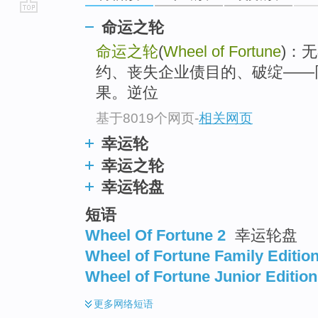
go
命运之轮
top
命运之轮
(
Wheel of Fortune
)：
约、丧失企业债目的、破绽——
果。逆位
基于8019个网页
-
相关网页
幸运轮
幸运之轮
幸运轮盘
短语
Wheel Of Fortune 2
幸运轮盘
Wheel of Fortune Family Editio
Wheel of Fortune Junior Edition
更多
网络短语