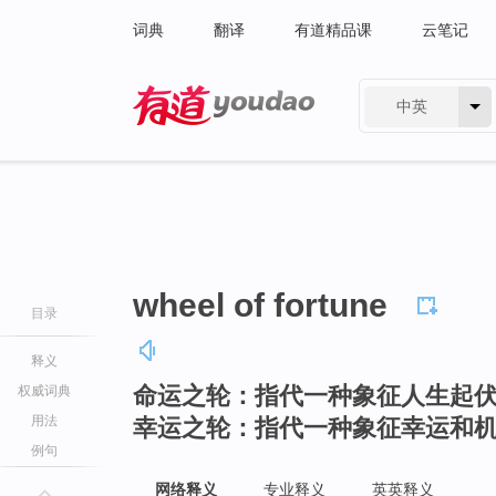
词典
翻译
有道精品课
云笔记
中英
有道 - 网易旗下搜索
wheel of fortune
目录
释义
命运之轮：指代一种象征人生起
权威词典
用法
幸运之轮：指代一种象征幸运和
例句
网络释义
专业释义
英英释义