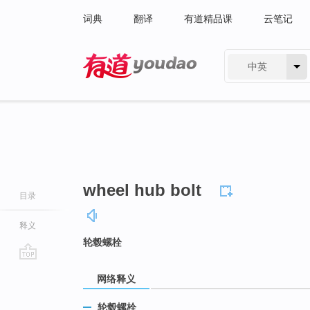
词典
翻译
有道精品课
云笔记
中英
有道 - 网易旗下搜索
wheel hub bolt
目录
释义
轮毂螺栓
go
网络释义
top
轮毂螺栓