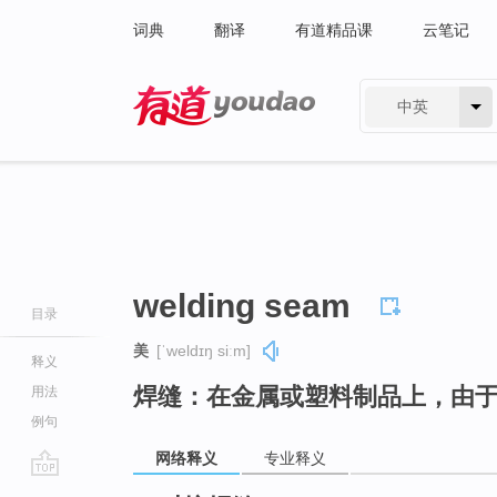
词典
翻译
有道精品课
云笔记
中英
有道 - 网易旗下搜索
welding seam
目录
美
[ˈweldɪŋ siːm]
释义
焊缝：在金属或塑料制品上，由
用法
例句
网络释义
专业释义
go