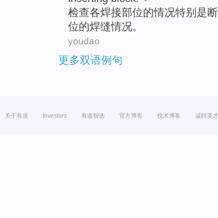
检查
各
焊接
部位
的
情况
特别是
断
位的
焊缝
情况。
youdao
更多双语例句
关于有道
Investors
有道智选
官方博客
技术博客
诚聘英