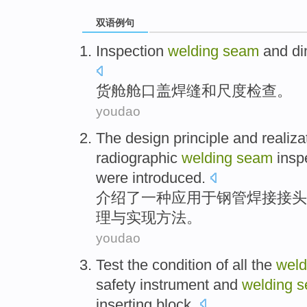
双语例句
Inspection
welding
seam
and
di
货舱
舱口
盖
焊缝
和
尺度
检查
。
youdao
The
design
principle
and
realiza
radiographic
welding
seam
insp
were
introduced
.
介绍了
一
种
应用于
钢管
焊接
接头
理
与
实现
方法
。
youdao
Test
the
condition
of
all the
weld
safety
instrument
and
welding
s
inserting
block
.