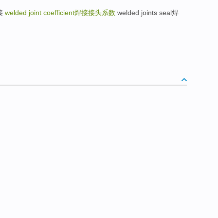
连接
welded joint coefficient
焊接接头系数
welded joints seal焊