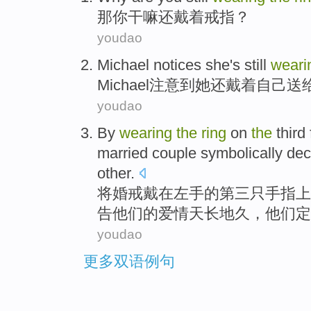
那
你
干嘛
还
戴
着戒指？
youdao
Michael
notices
she
's still
weari
Michael
注意到
她
还
戴
着
自己
送
youdao
By
wearing
the
ring
on
the
third
married couple
symbolically
dec
other.
将
婚戒
戴
在
左手
的
第三
只
手指上
告
他们
的
爱情天长地久，
他们
定
youdao
更多双语例句