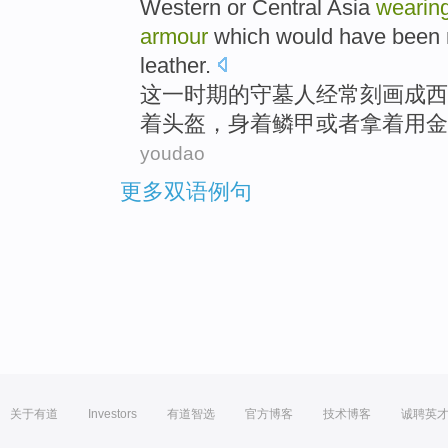
Western
or
Central Asia
wearin
armour
which would have been
leather.
这
一时期
的
守墓人
经常
刻画成
西
着
头盔，身着
鳞甲
或者拿着
用
金
youdao
更多双语例句
关于有道
Investors
有道智选
官方博客
技术博客
诚聘英