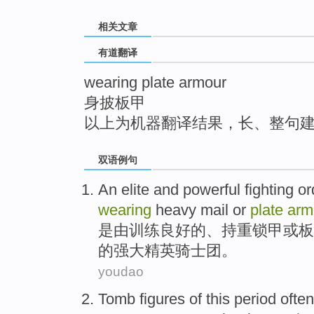
top
相关文章
有道翻译
wearing plate armour
身披板甲
以上为机器翻译结果，长、整句
双语例句
An elite
and
powerful
fighting
or
wearing
heavy mail
or
plate
arm
是由训练
良好
的
、持重锁
甲
或
板
的强大
精英
骑士团。
youdao
Tomb
figures
of
this
period
often