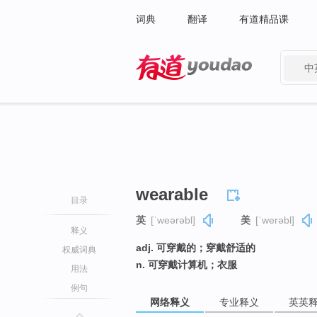
词典
翻译
有道精品课
中
有道 - 网易旗下搜索
wearable
目录
英
[ˈweərəbl]
美
[ˈwerəbl]
释义
adj. 可穿戴的；穿戴舒适的
权威词典
n. 可穿戴计算机；衣服
用法
例句
网络释义
专业释义
英英