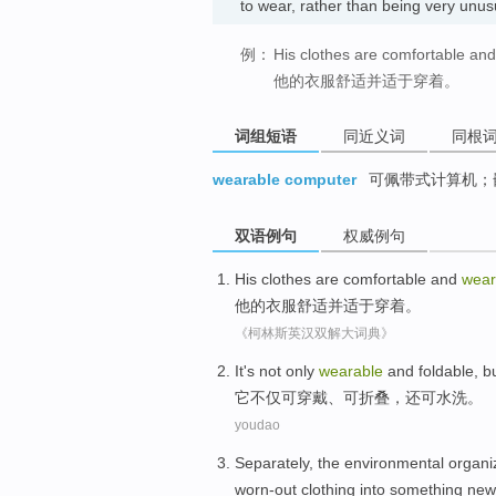
to wear, rather than being very u
例：
His clothes are comfortable an
他的衣服舒适并适于穿着。
词组短语
同近义词
同根
wearable computer
可佩带式计算机；
双语例句
权威例句
His
clothes
are
comfortable
and
wear
他
的
衣服
舒适
并
适于穿着
。
《柯林斯英汉双解大词典》
I
t's not only
wearable
and foldable, b
它
不仅可穿戴、可折叠，还可水洗。
youdao
S
eparately, the environmental organ
worn-out clothing into something ne