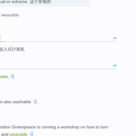
nusual or extreme. 适于穿着的
d wearable.
词
嵌入式计算机
able
.
ut also washable.
ization Greenpeace is running a workshop on how to turn
w and
wearable
.