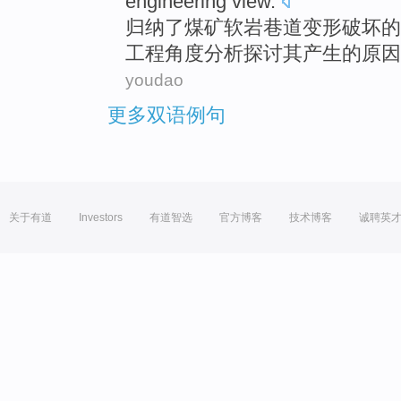
engineering
view
.
归纳
了煤矿
软
岩巷
道
变形
破坏
的
工程
角度
分析探讨
其
产生
的原因
youdao
更多双语例句
关于有道
Investors
有道智选
官方博客
技术博客
诚聘英