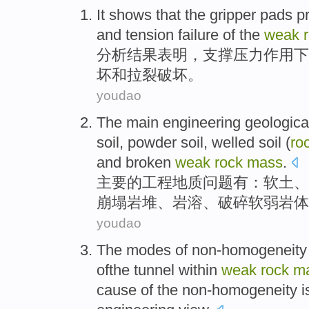
It shows
that
the gripper
pads
p
and
tension
failure
of
the
weak
分析
结果
表明，
支撑
压力
作用下
坏
和
拉裂破坏。
youdao
The
main
engineering
geologica
soil
,
powder
soil,
welled
soil (
ro
and
broken
weak
rock
mass
.
主要
的
工程
地质
问题
有
：
软
土
、
崩塌岩堆、
岩溶
、
破碎
软弱
岩体
youdao
The modes
of
non-homogeneity
ofthe tunnel within
weak
rock
m
cause
of the non-homogeneity 