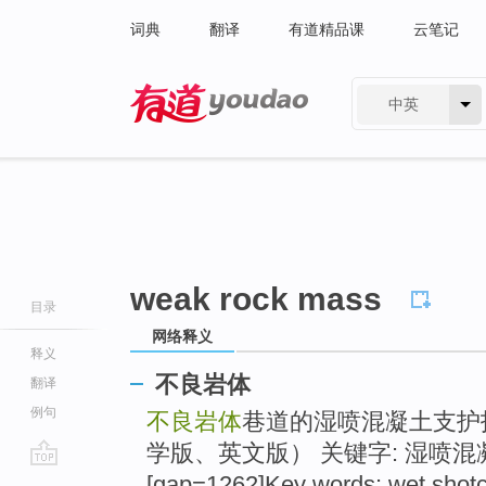
词典
翻译
有道精品课
云笔记
中英
有道 - 网易旗下搜索
weak rock mass
目录
网络释义
释义
不良岩体
翻译
例句
不良岩体
巷道的湿喷混凝土支护技
学版、英文版） 关键字: 湿喷混
go
[gap=1262]Key words: wet shotc