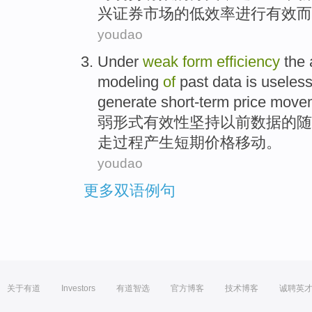
兴
证券
市场
的
低
效率
进行
有效
而
youdao
Under
weak
form
efficiency
the
modeling
of
past
data
is useles
generate
short-term
price
move
弱
形式
有效性
坚持
以前
数据
的
随
走
过程
产生
短期
价格
移动
。
youdao
更多双语例句
关于有道
Investors
有道智选
官方博客
技术博客
诚聘英