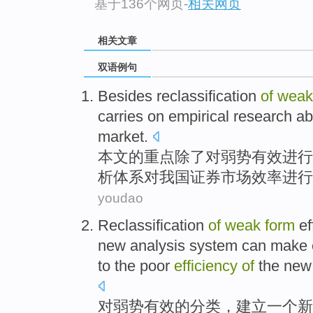
基于136个网页
-
相关网页
相关文章
双语例句
Besides
reclassification
of
wea
carries
on
empirical
research
ab
market
.
本文
的
重点
除了
对
弱势
有效
进行
析体系对
我国
证券
市场
效率
进行
youdao
Reclassification
of
weak
form
ef
new
analysis
system
can
make
to
the
poor
efficiency
of
the
new
对
弱势
有效
的
分类，
建立
一个
新