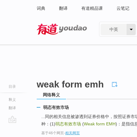
词典
翻译
有道精品课
云笔记
中英
有道 - 网易旗下搜索
weak form emh
目录
网络释义
释义
弱态有效市场
翻译
...同的相关信息被渗透到证券价格中，按照证券
种：(1)
弱态有效市场
(
Weak form EMH
)：是指信息
go
基于46个网页
-
相关网页
top