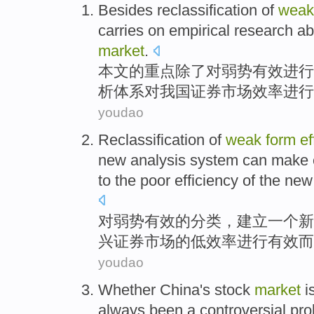
Besides
reclassification
of
wea
carries
on
empirical
research
ab
market
.
本文
的
重点
除了
对
弱势
有效
进行
析体系对
我国
证券
市场
效率
进行
youdao
Reclassification
of
weak
form
ef
new
analysis
system
can
make
to
the
poor
efficiency
of
the
new
对
弱势
有效
的
分类，
建立
一个
新
兴
证券
市场
的
低
效率
进行
有效
而
youdao
Whether
China's
stock
market
i
always been
a
controversial
pro