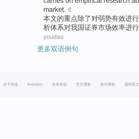
carries
on
empirical
research
ab
market
.
本文
的
重点
除了
对
弱势
有效
进行
析体系对
我国
证券
市场
效率
进行
youdao
更多双语例句
关于有道
Investors
有道智选
官方博客
技术博客
诚聘英