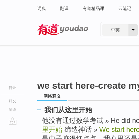
词典
翻译
有道精品课
云笔记
中英
有道 - 网易旗下搜索
we start here-create m
目录
网络释义
释义
我们从这里开始
翻译
他没有通过数学考试 » He did not pa
里开始
-缔造神话 »
We start her
go
top
是虫子咬得红点点，我心里还是开心的 » In