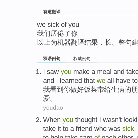
top
有道翻译
we sick of you
我们厌倦了你
以上为机器翻译结果，长、整句
双语例句
权威例句
I
saw
you
make a
meal
and
tak
and I
learned
that
we
all
have
to
我
看到
你
做好
饭菜
带给
生病
的
朋
爱。
youdao
When
you
thought
I
wasn't
look
take
it to a
friend
who
was
sick
,
to help
take care
of
each other
.