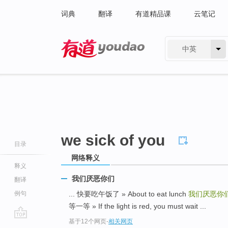
词典
翻译
有道精品课
云笔记
中英
有道 - 网易旗下搜索
we sick of you
目录
网络释义
释义
我们厌恶你们
翻译
例句
... 快要吃午饭了 » About to eat lunch
我们厌恶你
等一等 » If the light is red, you must wait ...
基于12个网页
-
相关网页
go