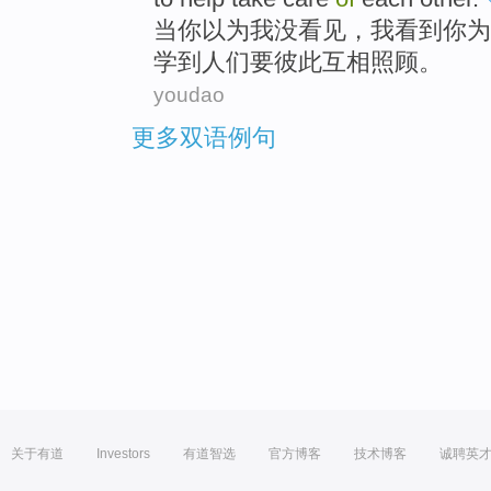
当
你
以为
我
没
看见
，我
看到
你为
学到
人们
要
彼此
互相
照顾
。
youdao
更多双语例句
关于有道
Investors
有道智选
官方博客
技术博客
诚聘英