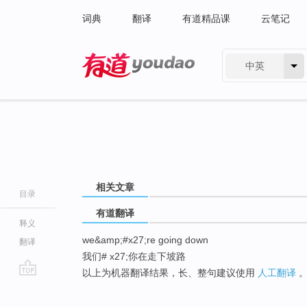
词典
翻译
有道精品课
云笔记
中英
有道 - 网易旗下搜索
相关文章
目录
有道翻译
释义
we&amp;#x27;re going down
翻译
我们# x27;你在走下坡路
以上为机器翻译结果，长、整句建议使用
人工翻译
go
top