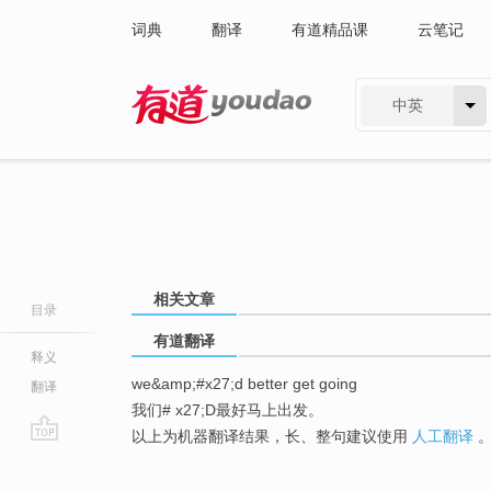
词典
翻译
有道精品课
云笔记
中英
有道 - 网易旗下搜索
相关文章
目录
有道翻译
释义
we&amp;#x27;d better get going
翻译
我们# x27;D最好马上出发。
以上为机器翻译结果，长、整句建议使用
人工翻译
go
top