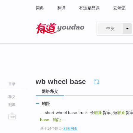
词典
翻译
有道精品课
云笔记
中英
有道 - 网易旗下搜索
wb wheel base
目录
网络释义
释义
轴距
翻译
... short-wheel base truck: 长
轴距
货车; 短
轴距
货车 
base
:
轴距
...
go
基于14个网页
-
相关网页
top