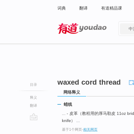
词典
翻译
有道精品课
中
有道 - 网易旗下搜索
waxed cord thread
目录
网络释义
释义
蜡线
翻译
... - 皮革（教程用的厚马勒皮 11oz bridle
knife） ...
go
基于1个网页
-
相关网页
top